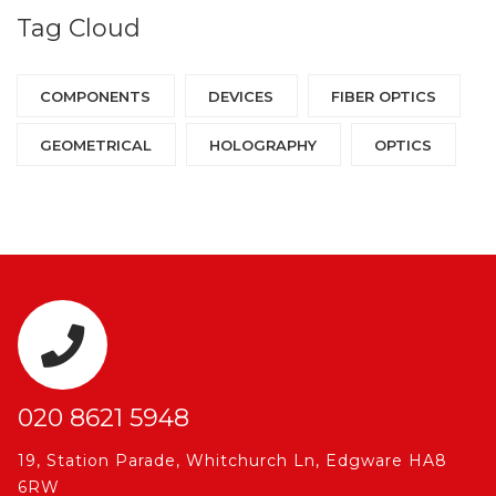
Tag Cloud
COMPONENTS‎
DEVICES‎
FIBER OPTICS‎
GEOMETRICAL
HOLOGRAPHY‎
OPTICS‎
020 8621 5948
19, Station Parade, Whitchurch Ln, Edgware HA8
6RW