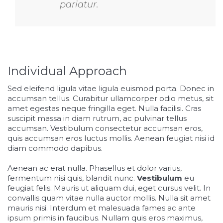
i
pariatur.
s
v
i
h
Individual Approach
1
2
Sed eleifend ligula vitae ligula euismod porta. Donec in
accumsan tellus. Curabitur ullamcorper odio metus, sit
amet egestas neque fringilla eget. Nulla facilisi. Cras
suscipit massa in diam rutrum, ac pulvinar tellus
accumsan. Vestibulum consectetur accumsan eros,
quis accumsan eros luctus mollis. Aenean feugiat nisi id
diam commodo dapibus.
Aenean ac erat nulla. Phasellus et dolor varius,
fermentum nisi quis, blandit nunc.
Vestibulum
eu
feugiat felis. Mauris ut aliquam dui, eget cursus velit. In
convallis quam vitae nulla auctor mollis. Nulla sit amet
mauris nisi. Interdum et malesuada fames ac ante
ipsum primis in faucibus. Nullam quis eros maximus,