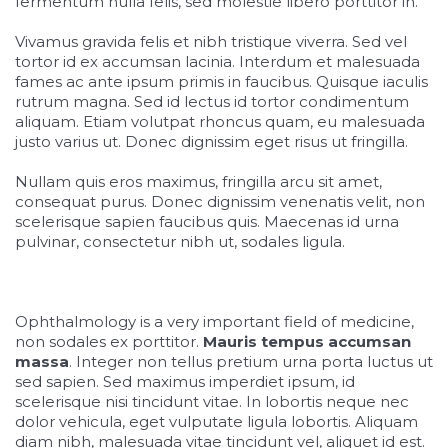
fermentum nulla felis, sed molestie libero porttitor in.
Vivamus gravida felis et nibh tristique viverra. Sed vel
tortor id ex accumsan lacinia. Interdum et malesuada
fames ac ante ipsum primis in faucibus. Quisque iaculis
rutrum magna. Sed id lectus id tortor condimentum
aliquam. Etiam volutpat rhoncus quam, eu malesuada
justo varius ut. Donec dignissim eget risus ut fringilla.
Nullam quis eros maximus, fringilla arcu sit amet,
consequat purus. Donec dignissim venenatis velit, non
scelerisque sapien faucibus quis. Maecenas id urna
pulvinar, consectetur nibh ut, sodales ligula.
Ophthalmology is a very important field of medicine,
non sodales ex porttitor.
Mauris tempus accumsan
massa
. Integer non tellus pretium urna porta luctus ut
sed sapien. Sed maximus imperdiet ipsum, id
scelerisque nisi tincidunt vitae. In lobortis neque nec
dolor vehicula, eget vulputate ligula lobortis. Aliquam
diam nibh, malesuada vitae tincidunt vel, aliquet id est.