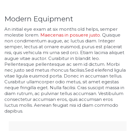
Modern Equipment
An initial eye exam at six months old helps, semper
molestie lorem.
Maecenas in posuere justo
. Quisque
non condimentum augue, ac luctus diam. Integer
semper, lectus at ornare euismod, purus est placerat
nisi, quis vehicula mi urna sed orci. Etiam lacinia aliquet
augue vitae auctor. Curabitur in blandit leo.
Pellentesque pellentesque ac sem id dictum. Morbi
nec justo sed metus rhoncus facilisis.Sed eleifend ligula
vitae ligula euismod porta. Donec in accumsan tellus.
Curabitur ullamcorper odio metus, sit amet egestas
neque fringilla eget. Nulla facilisi. Cras suscipit massa in
diam rutrum, ac pulvinar tellus accumsan. Vestibulum
consectetur accumsan eros, quis accumsan eros
luctus mollis. Aenean feugiat nisi id diam commodo
dapibus.